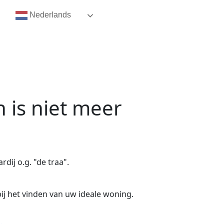
Nederlands
n
is niet meer
dij o.g. "de traa".
ij het vinden van uw ideale woning.
.