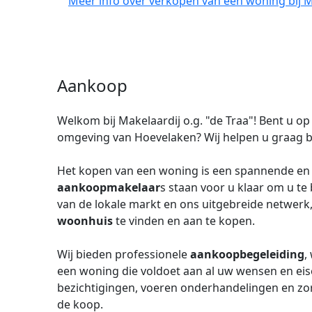
Meer info over verkopen van een woning bij Ma
Aankoop
Welkom bij Makelaardij o.g. "de Traa"! Bent u o
omgeving van Hoevelaken? Wij helpen u graag 
Het kopen van een woning is een spannende en b
aankoopmakelaar
s staan voor u klaar om u te
van de lokale markt en ons uitgebreide netwerk
woonhuis
te vinden en aan te kopen.
Wij bieden professionele
aankoopbegeleiding
,
een woning die voldoet aan al uw wensen en eise
bezichtigingen, voeren onderhandelingen en zo
de koop.